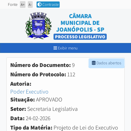
Fonte
Contraste
A+
A-
CÂMARA
MUNICIPAL DE
JOANÓPOLIS - SP
PROCESSO LEGISLATIVO
Exibir menu
Dados abertos
Número do Documento:
9
Número do Protocolo:
112
Autoria:
Poder Executivo
Situação:
APROVADO
Setor:
Secretaria Legislativa
Data:
24-02-2026
Tipo da Matéria:
Projeto de Lei do Executivo