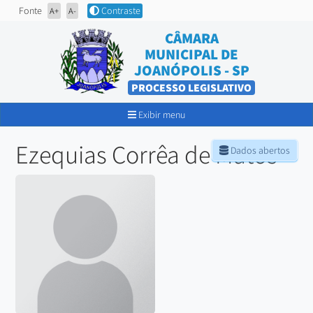
Fonte
Contraste
A+
A-
CÂMARA
MUNICIPAL DE
JOANÓPOLIS - SP
PROCESSO LEGISLATIVO
Exibir menu
Ezequias Corrêa de Matos
Dados abertos