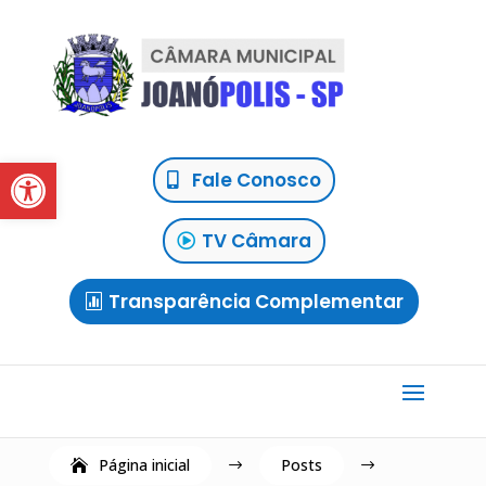
Abrir a barra de ferramentas
Fale Conosco
TV Câmara
Transparência Complementar
Página inicial
Posts
$
$