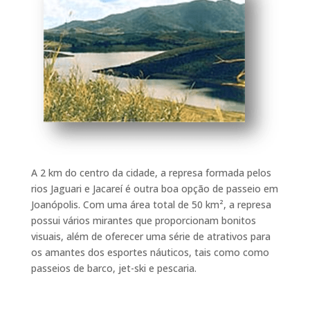
e
te
l
s
b
r
A
o
p
o
p
k
A 2 km do centro da cidade, a represa formada pelos
rios Jaguari e Jacareí é outra boa opção de passeio em
Joanópolis. Com uma área total de 50 km², a represa
possui vários mirantes que proporcionam bonitos
visuais, além de oferecer uma série de atrativos para
os amantes dos esportes náuticos, tais como como
passeios de barco, jet-ski e pescaria.