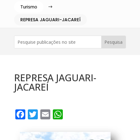
Turismo
$
REPRESA JAGUARI-JACAREÍ
REPRESA JAGUARI-
JACAREÍ
F
T
E
W
a
w
m
h
c
it
ai
at