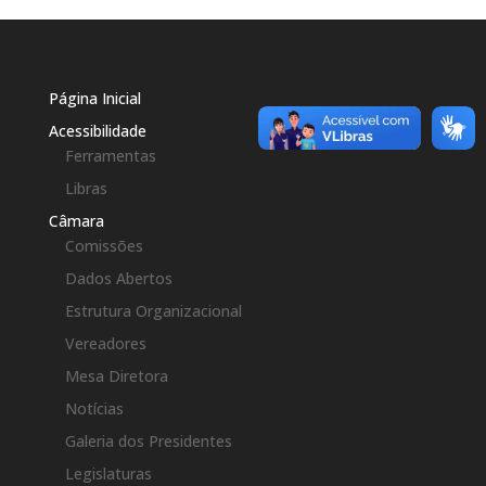
Página Inicial
Acessibilidade
Ferramentas
Libras
Câmara
Comissões
Dados Abertos
Estrutura Organizacional
Vereadores
Mesa Diretora
Notícias
Galeria dos Presidentes
Legislaturas