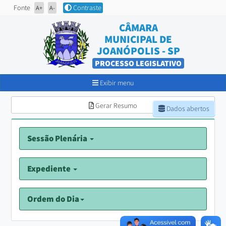
Fonte
Contraste
A+
A-
CÂMARA
MUNICIPAL DE
JOANÓPOLIS - SP
PROCESSO LEGISLATIVO
Exibir menu
Gerar Resumo
Dados abertos
Sessão Plenária
Expediente
Ordem do Dia