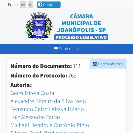
Fonte
Contraste
A+
A-
CÂMARA
MUNICIPAL DE
JOANÓPOLIS - SP
PROCESSO LEGISLATIVO
Exibir menu
Dados abertos
Número do Documento:
111
Número do Protocolo:
763
Autoria:
Geiza Mirela Costa
Alexandre Ribeiro da Silva Neto
Fernando Celso Lafraya Hilário
Luiz Alexandre Ferraz
Michael Henrique Custódio Pinto