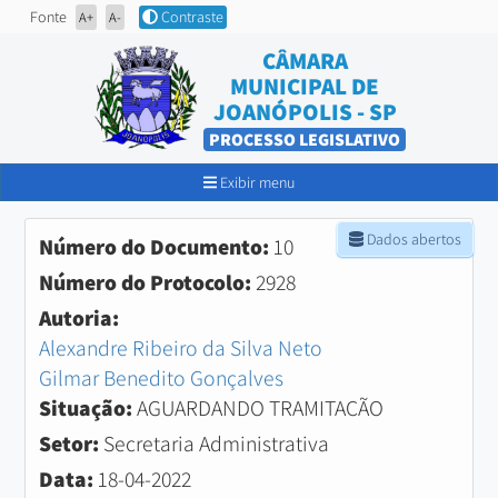
Fonte
Contraste
A+
A-
CÂMARA
MUNICIPAL DE
JOANÓPOLIS - SP
PROCESSO LEGISLATIVO
Exibir menu
Dados abertos
Número do Documento:
10
Número do Protocolo:
2928
Autoria:
Alexandre Ribeiro da Silva Neto
Gilmar Benedito Gonçalves
Situação:
AGUARDANDO TRAMITAÇÃO
Setor:
Secretaria Administrativa
Data:
18-04-2022