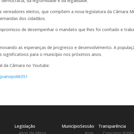
 democracia, da legitimidade e da legalidade.
 vereadores eleitos, que compõem a nova legislatura da Câmara Mu
s demandas dos cidadãos.
mpromisso de desempenhar o mandato que lhes foi confiado e trabal
renovando as esperanças de progresso e desenvolvimento. A populaç
ignificativos para o município nos próximos anos.
ial da Câmara no Youtube:
joanopoli6351
Legislação
Município
Sessão
Transparência
Atos da Mesa
Atas
Concurso Públi