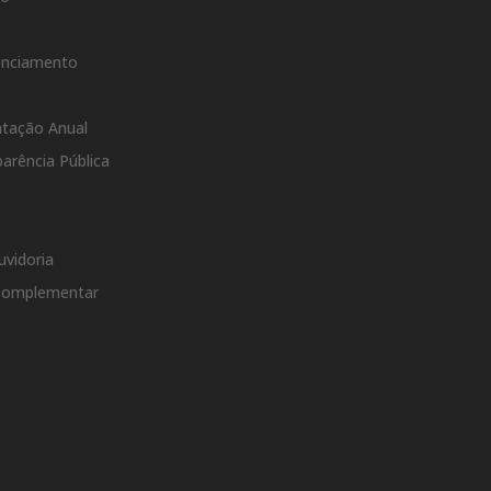
s
denciamento
atação Anual
arência Pública
uvidoria
 Complementar