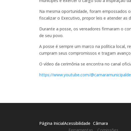
munícipes e exercer o cargo sob a inspiração da
Na mesma oportunidade, foram empossados ​​os
fiscalizar o Executivo, propor leis e atender a
Durante a posse, os vereadores firmaram o co
de seu povo.
A posse é sempre um marco na política local, 
cumpram seus compromissos e tragam avanços s
O vídeo da cerimônia se encontra no canal ofic
https://www.youtube.com/@camaramunicipalde
Página Inicial
Acessibilidade
Câmara
Ferramentas
Comissões