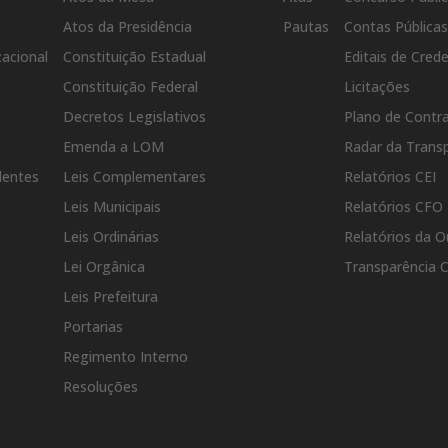
Atos da Presidência
Pautas
Contas Pública
zacional
Constituição Estadual
Editais de Cre
Constituição Federal
Licitações
Decretos Legislativos
Plano de Contr
Emenda a LOM
Radar da Transp
dentes
Leis Complementares
Relatórios CEI
Leis Municipais
Relatórios CFO
Leis Ordinárias
Relatórios da O
Lei Orgânica
Transparência
Leis Prefeitura
Portarias
Regimento Interno
Resoluções