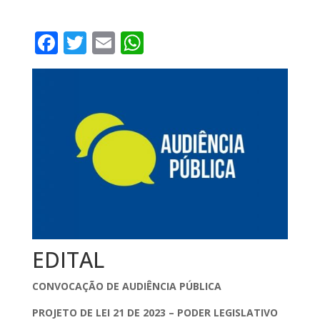
F
T
E
W
a
w
m
h
c
it
ai
at
e
te
l
s
b
r
A
o
p
o
p
k
EDITAL
CONVOCAÇÃO DE AUDIÊNCIA PÚBLICA
PROJETO DE LEI 21 DE 2023 – PODER LEGISLATIVO