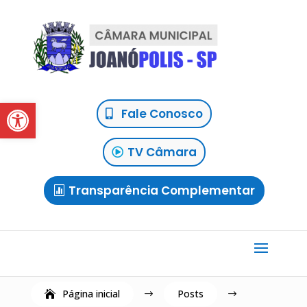
Abrir a barra de ferramentas
Fale Conosco
TV Câmara
Transparência Complementar
Página inicial
Posts
$
$