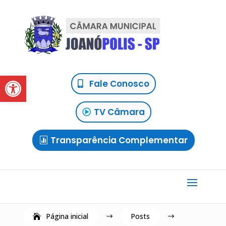
Abrir a barra de ferramentas
Fale Conosco
TV Câmara
Transparência Complementar
Página inicial
Posts
$
$