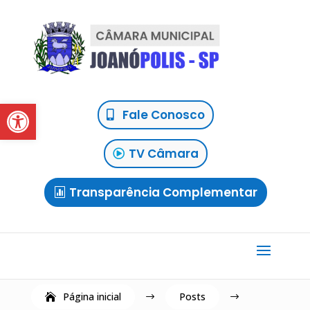
Abrir a barra de ferramentas
Fale Conosco
TV Câmara
Transparência Complementar
Página inicial
Posts
$
$