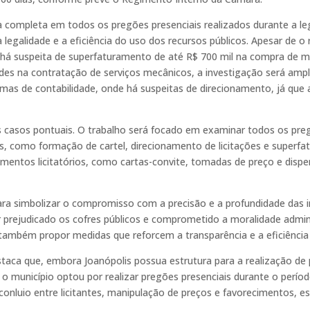
a completa em todos os pregões presenciais realizados durante a leg
legalidade e a eficiência do uso dos recursos públicos. Apesar de 
há suspeita de superfaturamento de até R$ 700 mil na compra de mat
dades na contratação de serviços mecânicos, a investigação será amp
temas de contabilidade, onde há suspeitas de direcionamento, já qu
s casos pontuais. O trabalho será focado em examinar todos os pre
des, como formação de cartel, direcionamento de licitações e superf
mentos licitatórios, como cartas-convite, tomadas de preço e dispen
ara simbolizar o compromisso com a precisão e a profundidade das i
ter prejudicado os cofres públicos e comprometido a moralidade admi
 também propor medidas que reforcem a transparência e a eficiência 
estaca que, embora Joanópolis possua estrutura para a realização d
 o município optou por realizar pregões presenciais durante o perí
o conluio entre licitantes, manipulação de preços e favorecimentos