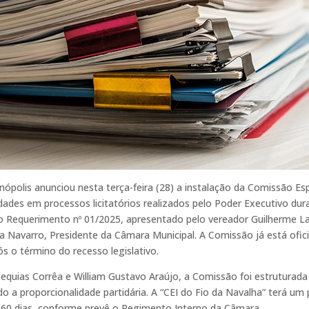
nópolis anunciou nesta terça-feira (28) a instalação da Comissão Esp
ridades em processos licitatórios realizados pelo Poder Executivo dur
 do Requerimento nº 01/2025, apresentado pelo vereador Guilherme L
via Navarro, Presidente da Câmara Municipal. A Comissão já está ofic
ós o término do recesso legislativo.
quias Corrêa e William Gustavo Araújo, a Comissão foi estruturada 
o a proporcionalidade partidária. A “CEI do Fio da Navalha” terá um p
 60 dias, conforme prevê o Regimento Interno da Câmara.