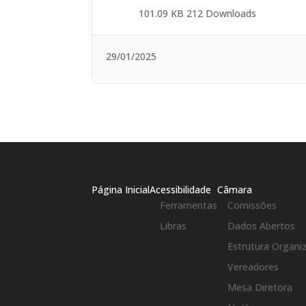
101.09 KB
212 Downloads
29/01/2025
Página Inicial
Acessibilidade
Câmara
Ferramentas
Comissões
Libras
Dados Abertos
Estrutura Organi
Vereadores
Mesa Diretora