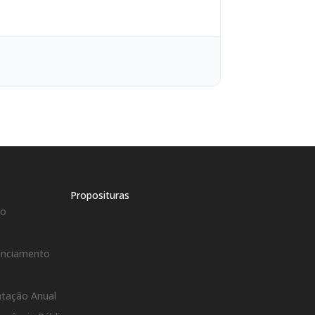
Proposituras
co
s
denciamento
atação Anual