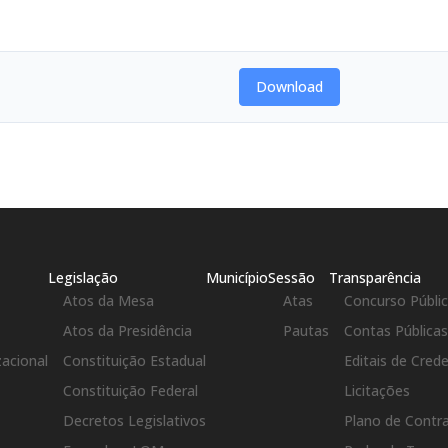
Download
Legislação
Município
Sessão
Transparência
Atos da Mesa
Atas
Concurso Públi
Atos da Presidência
Pautas
Contas Pública
zacional
Constituição Estadual
Editais de Cre
Constituição Federal
Licitações
Decretos Legislativos
Plano de Contr