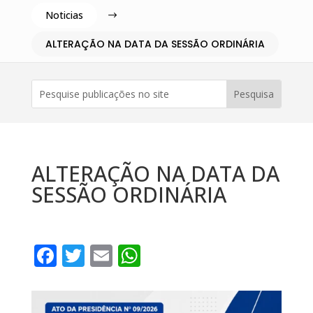
Noticias
$
ALTERAÇÃO NA DATA DA SESSÃO ORDINÁRIA
ALTERAÇÃO NA DATA DA
SESSÃO ORDINÁRIA
F
T
E
W
a
w
m
h
c
it
ai
at