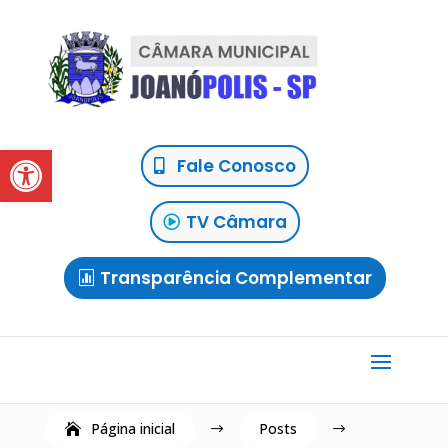
Abrir a barra de ferramentas
Fale Conosco
TV Câmara
Transparência Complementar
Página inicial
Posts
$
$