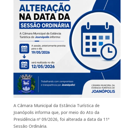
e
te
l
s
b
r
A
o
p
o
p
k
A Câmara Municipal da Estância Turística de
Joanópolis informa que, por meio do Ato da
Presidência nº 09/2026, foi alterada a data da 11ª
Sessão Ordinária.