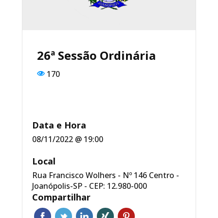
o
p
o
p
k
26ª Sessão Ordinária
170
Data e Hora
08/11/2022 @ 19:00
Local
Rua Francisco Wolhers - Nº 146 Centro -
Joanópolis-SP - CEP: 12.980-000
Compartilhar