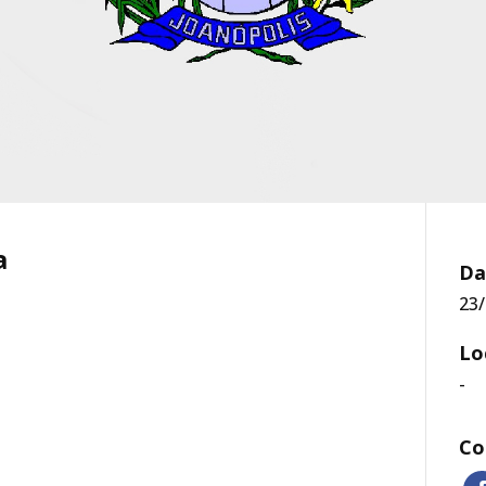
a
Da
23/
Lo
-
Co