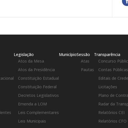
Legislação
Município
Sessão
Transparência
Atos da Mesa
Atas
Concurso Públi
Atos da Presidência
Pautas
Contas Pública
zacional
Constituição Estadual
Editais de Cre
Constituição Federal
Licitações
Decretos Legislativos
Plano de Contr
Emenda a LOM
Radar da Transp
dentes
Leis Complementares
Relatórios CEI
Leis Municipais
Relatórios CFO