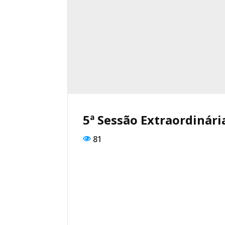
5ª Sessão Extraordinári
81