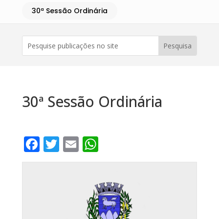
30ª Sessão Ordinária
30ª Sessão Ordinária
F
T
E
W
a
w
m
h
c
it
ai
at
e
te
l
s
b
r
A