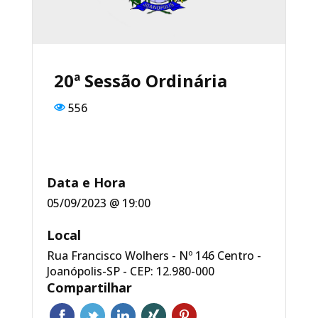
o
p
o
p
k
20ª Sessão Ordinária
556
Data e Hora
05/09/2023 @ 19:00
Local
Rua Francisco Wolhers - Nº 146 Centro -
Joanópolis-SP - CEP: 12.980-000
Compartilhar