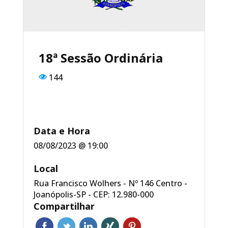
o
p
o
p
k
18ª Sessão Ordinária
144
Data e Hora
08/08/2023 @ 19:00
Local
Rua Francisco Wolhers - Nº 146 Centro -
Joanópolis-SP - CEP: 12.980-000
Compartilhar