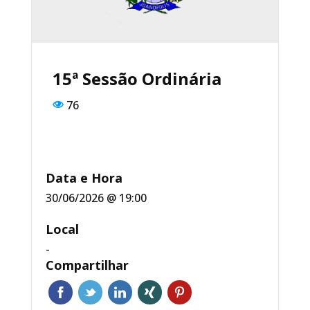
o
p
o
p
k
15ª Sessão Ordinária
76
Data e Hora
30/06/2026 @ 19:00
Local
-
Compartilhar