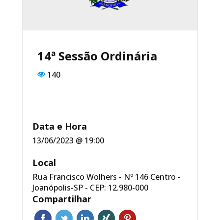
o
p
o
p
k
14ª Sessão Ordinária
140
Data e Hora
13/06/2023 @ 19:00
Local
Rua Francisco Wolhers - Nº 146 Centro -
Joanópolis-SP - CEP: 12.980-000
Compartilhar